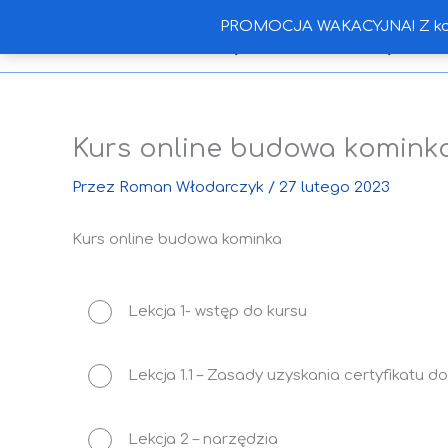
Przejdź
Okiem Wykonawcy
PROMOCJA WAKACYJNA! Z kodem
do
treści
Kurs online budowa komink
Przez
Roman Włodarczyk
/
27 lutego 2023
Kurs online budowa kominka
Lekcja 1- wstęp do kursu
Lekcja 1.1 – Zasady uzyskania certyfikatu do
Lekcja 2 – narzędzia