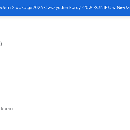
 > wakacje2026 < wszystkie kursy -20% KONIEC w Niedziel
Home
Sklep
Blog – remon
a
 kursu.