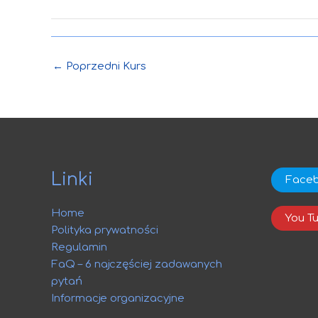
←
Poprzedni Kurs
Linki
Face
Home
You T
Polityka prywatności
Regulamin
FaQ – 6 najczęściej zadawanych
pytań
Informacje organizacyjne