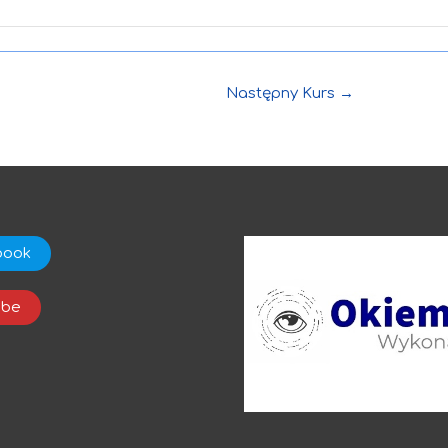
Następny Kurs
→
book
ube