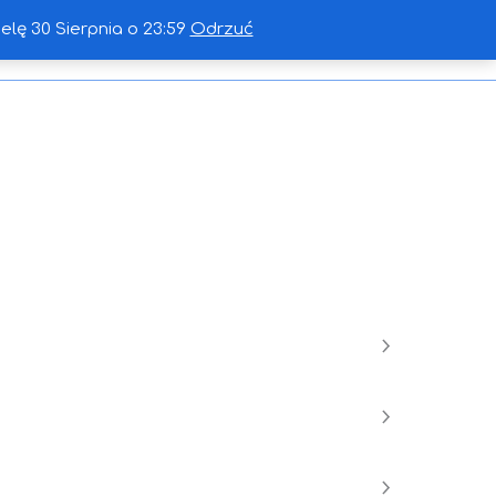
ę 30 Sierpnia o 23:59
Odrzuć
towe błędy
kontakt
Moje konto
Koszyk