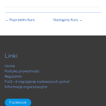
←
Poprzedni Kurs
Następny Kurs
→
Linki
Home
Polityka prywatności
Regulamin
FaQ – 6 najczęściej zadawanych pytań
Informacje organizacyjne
Facebook