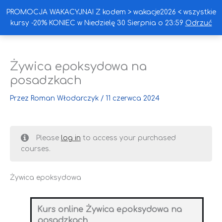
Przejdź
Głó
Okiem Wykonawcy
PROMOCJA WAKACYJNA! Z kodem > wakacje2026 < wszystkie
do
kursy -20% KONIEC w Niedzielę 30 Sierpnia o 23:59
Odrzuć
treści
men
Żywica epoksydowa na
Pierwotna
Aktualna
cena
cena
posadzkach
wynosiła:
wynosi:
2,414.00zł.
1,799.00zł.
Przez
Roman Włodarczyk
/
11 czerwca 2024
Please
log in
to access your purchased
courses.
Żywica epoksydowa
Kurs online Żywica epoksydowa na
posadzkach