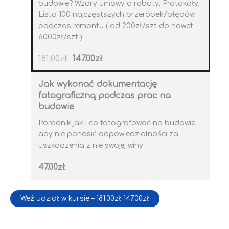
i
:
budowie? Wzory umowy o roboty, Protokoły,
ł
1
Lista 100 najczęstszych przeróbek/błędów
a
4
:
7
podczas remontu ( od 200zł/szt do nawet
1
.
8
0
6000zł/szt )
1
0
.
z
0
ł
181.00
zł
147.00
zł
0
.
z
ł
.
Jak wykonać dokumentację
fotograficzną podczas prac na
budowie
Poradnik jak i co fotografować na budowie
aby nie ponosić odpowiedzialności za
uszkodzenia z nie swojej winy
47.00
zł
Weź udział w kursie –
181.00
zł
147.00
zł