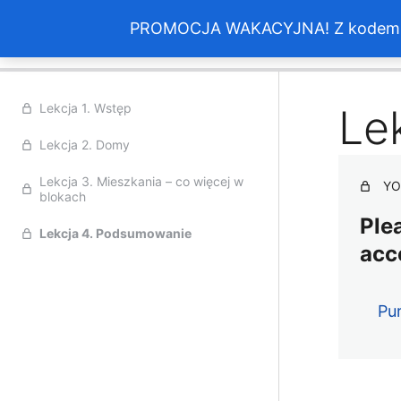
Jak wykonać dokumentację fotograficzną
PROMOCJA WAKACYJNA! Z kodem > w
Poprz
Lekcja 1. Wstęp
Le
Lekcja 2. Domy
Lekcja 3. Mieszkania – co więcej w
YO
blokach
Plea
Lekcja 4. Podsumowanie
acc
Pu