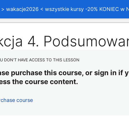
akacje2026 < wszystkie kursy -20% KONIEC w Nie
ednie
Następne
kcja 4. Podsumowa
U DON’T HAVE ACCESS TO THIS LESSON
se purchase this course, or sign in if y
ess the course content.
rchase course