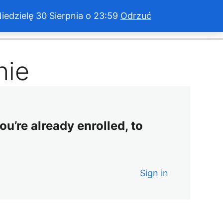
dzielę 30 Sierpnia o 23:59
Odrzuć
Ukończono 0 z 4 lekcji (0%)
Wyjdź z kursu
nie
ou’re already enrolled, to
Sign in