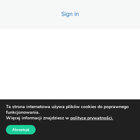
podwieszanym
8. Montaż oświetlenia LED nad lustrem w łazience
Sign in
9. Informacje techniczne o taśmach LED, wskazówki i
różnice
10. Montaż taśm LED w strefie mokrej – łazienka
11. Montaż taśm LED w sufitach podwieszanych
12. Montaż listew przypodłogowych z MDF
13. Montaż luster z wbudowanym oświetleniem LED
14. Montaż luster wklejanych na równo z glazurą
Ta strona internetowa używa plików cookies do poprawnego
15. Montaż lustra kosmetycznego wraz z naprawą
funkcjonowania.
Więcej informacji znajdziesz w
polityce prywatności.
16. Montaż czarne lampy LED na lamelach
Akceptuję
17. Montaż miski WC i przycisku Geberit