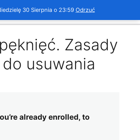
dzielę 30 Sierpnia o 23:59
Odrzuć
Ukończono 0 z 19 lekcji (0%)
Wyjdź z kursu
 pęknięć. Zasady
m do usuwania
ou’re already enrolled, to