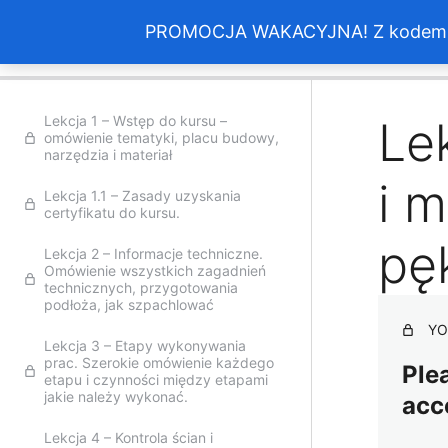
Kurs online Wykonanie gładzi gipsowych
PROMOCJA WAKACYJNA! Z kodem > w
Poprz
Lekcja 1 – Wstęp do kursu –
Le
omówienie tematyki, placu budowy,
narzędzia i materiał
i 
Lekcja 1.1 – Zasady uzyskania
certyfikatu do kursu.
pę
Lekcja 2 – Informacje techniczne.
Omówienie wszystkich zagadnień
technicznych, przygotowania
podłoża, jak szpachlować
YO
Lekcja 3 – Etapy wykonywania
prac. Szerokie omówienie każdego
Plea
etapu i czynności między etapami
jakie należy wykonać.
acc
Lekcja 4 – Kontrola ścian i