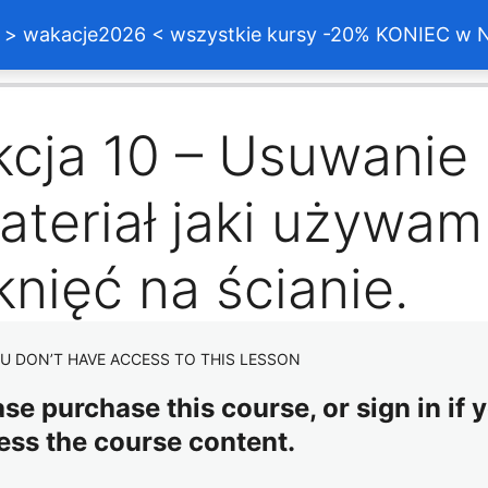
akacje2026 < wszystkie kursy -20% KONIEC w Nie
ednie
Następne
kcja 10 – Usuwanie
materiał jaki używa
knięć na ścianie.
U DON’T HAVE ACCESS TO THIS LESSON
se purchase this course, or sign in if y
ess the course content.