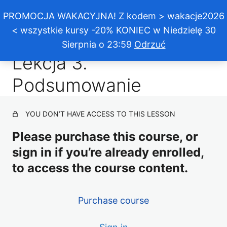
Efekt dekoracyjny „Grafitowa tapeta”
PROMOCJA WAKACYJNA! Z kodem > wakacje2026
< wszystkie kursy -20% KONIEC w Niedzielę 30
Sierpnia o 23:59
Odrzuć
Poprzednie
Następne
Lekcja 3.
Lekcja 1. Wstęp do kursu
Lekcja 2. Wykonanie dekoracji
Podsumowanie
Lekcja 3. Podsumowanie
YOU DON’T HAVE ACCESS TO THIS LESSON
Please purchase this course, or
sign in if you’re already enrolled,
to access the course content.
Purchase course