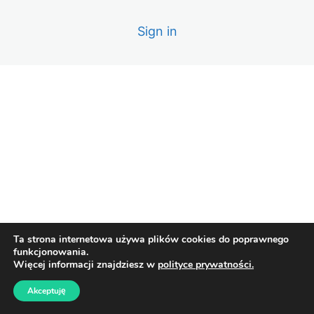
Lekcja 8 – Malowanie sufitów z LEDami.
Sign in
Lekcja 9 – Malowanie na czarno.
Lekcja 10 – Malowanie farbą lateksową i drzwi ukryte.
Lekcja 11 – Odświeżanie po latach.
Lekcja 12 – Moje wskazówki i sugestie.
Lekcja 13 – Aktualizacja o kolejne wałki, taśmy, warunki
na budowie.
Lekcja 14 – Technika malowania na RAZ
Ta strona internetowa używa plików cookies do poprawnego
funkcjonowania.
Więcej informacji znajdziesz w
polityce prywatności.
Akceptuję