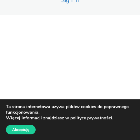
Sign in
Lekcja 9 – Ścianki działowe cz. 1
Lekcja 10 – Ścianki działowe cz. 2
Lekcja 11 – Ścianki działowe – zbiorczo informacje
techniczne
Lekcja 12 – Belka z LED montowana na suficie,
schodząca na ścianę
Ta strona internetowa używa plików cookies do poprawnego
funkcjonowania.
Więcej informacji znajdziesz w
polityce prywatności.
Akceptuję