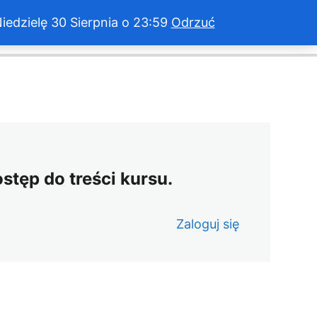
dzielę 30 Sierpnia o 23:59
Odrzuć
Ukończono 0 z 7 lekcji (0%)
Wyjdź z kursu
ostęp do treści kursu.
Zaloguj się