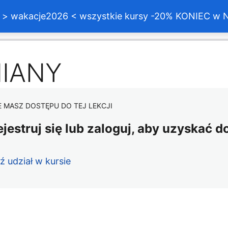
akacje2026 < wszystkie kursy -20% KONIEC w Nie
ednie
Następne
IANY
E MASZ DOSTĘPU DO TEJ LEKCJI
ejestruj się lub zaloguj, aby uzyskać d
ź udział w kursie