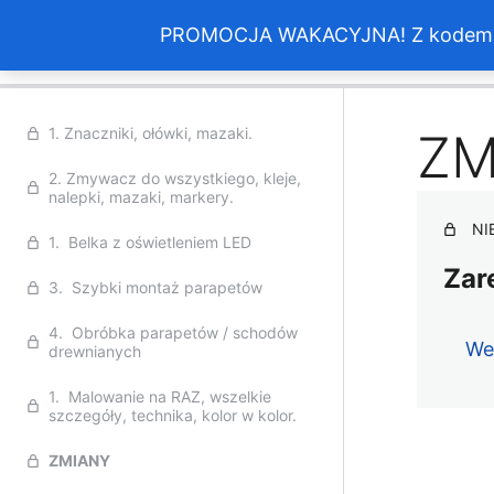
Aktualizacja wszystkich kursów
PROMOCJA WAKACYJNA! Z kodem > w
Poprz
1. Znaczniki, ołówki, mazaki.
ZM
2. Zmywacz do wszystkiego, kleje,
nalepki, mazaki, markery.
NI
1. Belka z oświetleniem LED
Zar
3. Szybki montaż parapetów
4. Obróbka parapetów / schodów
We
drewnianych
1. Malowanie na RAZ, wszelkie
szczegóły, technika, kolor w kolor.
ZMIANY