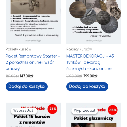
Pakiety kursów
Pakiety kursów
Pakiet Remontowy Starter –
MASTER DEKORACJI – 45
2 poradniki online i wzór
Tynków i dekoracji
umowy
ściennych – kurs online
181.00
zł
147.00
zł
1,190.00
zł
799.00
zł
Dodaj do koszyka
Dodaj do koszyka
Pierwotna
Aktualna
Pierwotna
Aktualna
cena
cena
cena
cena
Wyprzedaż!
Wyprzedaż!
Wyprzedaż!
Wyprzedaż!
wynosiła:
wynosi:
wynosiła:
wynosi:
2,414.00zł.
1,799.00zł.
619.00zł.
499.00zł.