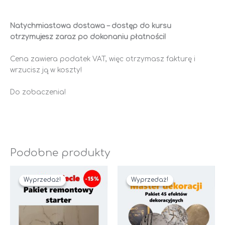
Natychmiastowa dostawa – dostęp do kursu
otrzymujesz zaraz po dokonaniu płatności!
Cena zawiera podatek VAT, więc otrzymasz fakturę i
wrzucisz ją w koszty!
Do zobaczenia!
Podobne produkty
Pierwotna
Aktualna
Pierwotna
Aktualna
cena
cena
cena
cena
Wyprzedaż!
Wyprzedaż!
Wyprzedaż!
Wyprzedaż!
wynosiła:
wynosi:
wynosiła:
wynosi:
181.00zł.
147.00zł.
1,190.00zł.
799.00zł.