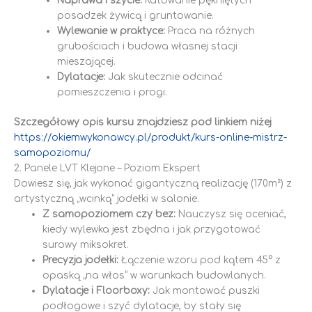
Naprawa i szycie:
Ratowanie pękniętych
posadzek żywicą i gruntowanie.
Wylewanie w praktyce:
Praca na różnych
grubościach i budowa własnej stacji
mieszającej.
Dylatacje:
Jak skutecznie odcinać
pomieszczenia i progi.
Szczegółowy opis kursu znajdziesz pod linkiem niżej
https://okiemwykonawcy.pl/produkt/kurs-online-mistrz-
samopoziomu/
2. Panele LVT Klejone – Poziom Ekspert
Dowiesz się, jak wykonać gigantyczną realizację (170m²) z
artystyczną „wcinką” jodełki w salonie.
Z samopoziomem czy bez:
Nauczysz się oceniać,
kiedy wylewka jest zbędna i jak przygotować
surowy miksokret.
Precyzja jodełki:
Łączenie wzoru pod kątem 45° z
opaską „na włos” w warunkach budowlanych.
Dylatacje i Floorboxy:
Jak montować puszki
podłogowe i szyć dylatacje, by stały się