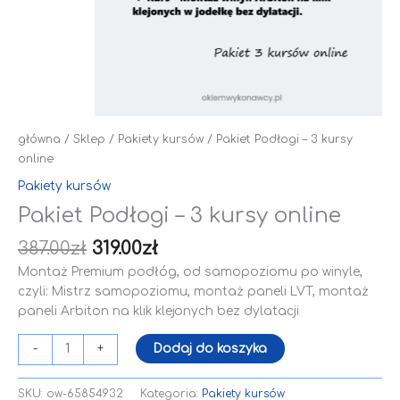
główna
/
Sklep
/
Pakiety kursów
/ Pakiet Podłogi – 3 kursy
online
Pakiety kursów
Pakiet Podłogi – 3 kursy online
387.00
zł
319.00
zł
Montaż Premium podłóg, od samopoziomu po winyle,
czyli: Mistrz samopoziomu, montaż paneli LVT, montaż
paneli Arbiton na klik klejonych bez dylatacji
Dodaj do koszyka
-
+
SKU:
ow-65854932
Kategoria:
Pakiety kursów