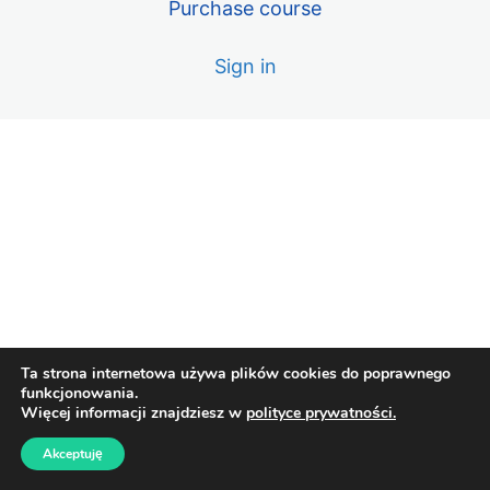
Purchase course
7. Soprodur 900 wlewka na dużej powierzchni
Sign in
8. Układanie glazury na schodach zewnętrznych cz. 1
9. Układanie glazury na schodach zewnętrznych cz. 2
Moduł 2 – przeróbki hydrauliki na
potrzeby własne
4 lekcje
Moduł 3 – testy fug cementowych i
impregnatów
8 lekcji
Ta strona internetowa używa plików cookies do poprawnego
funkcjonowania.
Więcej informacji znajdziesz w
polityce prywatności.
Akceptuję