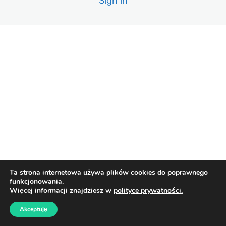
Sign in
Lekcja 10 – Rozliczenie, koszty, zyski
Lekcja 11 – Gdybym zaczynał od zera
Lekcja 12 – Podsumowanie
Ta strona internetowa używa plików cookies do poprawnego
funkcjonowania.
Więcej informacji znajdziesz w
polityce prywatności.
Akceptuję