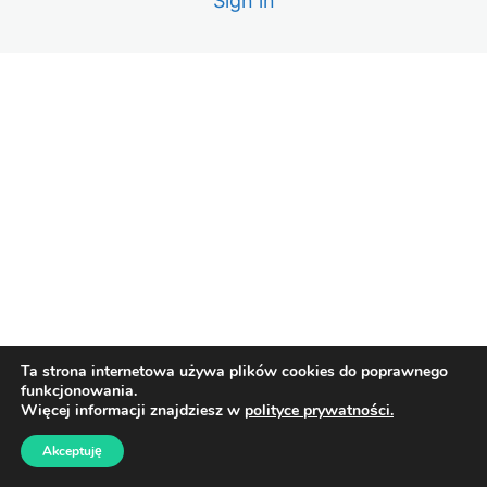
Sign in
Lekcja 10 – Rozliczenie, koszty, zyski
Lekcja 11 – Gdybym zaczynał od zera
Lekcja 12 – Podsumowanie
Ta strona internetowa używa plików cookies do poprawnego
funkcjonowania.
Więcej informacji znajdziesz w
polityce prywatności.
Akceptuję